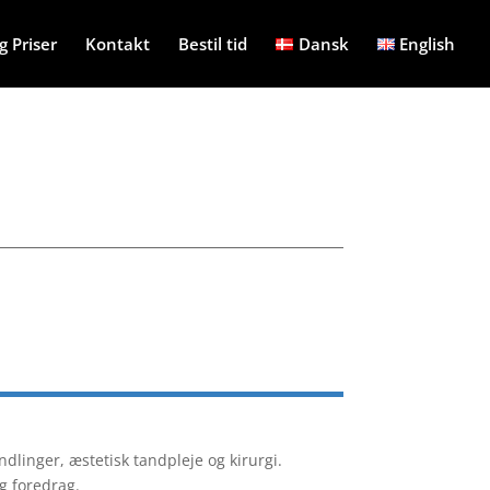
 Priser
Kontakt
Bestil tid
Dansk
English
linger, æstetisk tandpleje og kirurgi.
g foredrag.