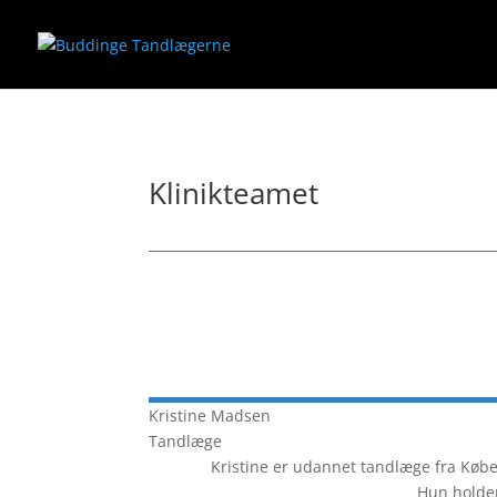
Klinikteamet
Kristine
Madsen
Tandlæge
Kristine er udannet tandlæge fra Købe
Hun holder