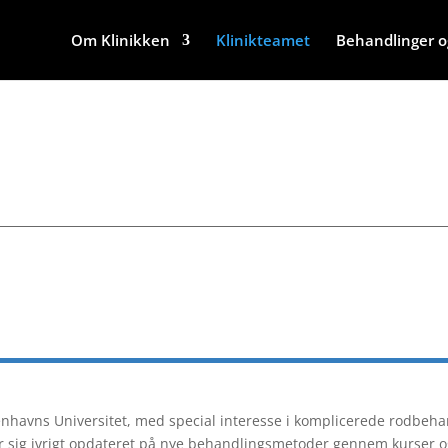
Om Klinikken
Klinikteamet
Behandlinger og
nhavns Universitet, med special interesse i komplicerede rodbehand
 sig ivrigt opdateret på nye behandlingsmetoder gennem kurser o