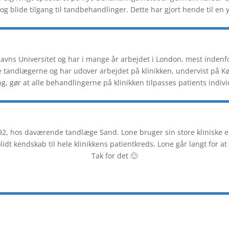
 og blide tilgang til tandbehandlinger. Dette har gjort hende til en
vns Universitet og har i mange år arbejdet i London, mest indenf
ge tandlægerne og har udover arbejdet på klinikken, undervist på 
, gør at alle behandlingerne på klinikken tilpasses patients indivi
992, hos daværende tandlæge Sand. Lone bruger sin store kliniske er
olidt kendskab til hele klinikkens patientkreds. Lone går langt fo
Tak for det 🙂